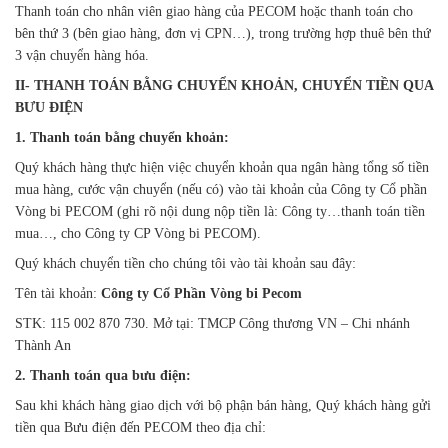
Thanh toán cho nhân viên giao hàng của PECOM hoặc thanh toán cho
bên thứ 3 (bên giao hàng, đơn vị CPN…), trong trường hợp thuê bên thứ
3 vận chuyển hàng hóa.
II- THANH TOÁN BẰNG CHUYỂN KHOẢN, CHUYỂN TIỀN QUA
BƯU ĐIỆN
1. Thanh toán bằng chuyển khoản:
Quý khách hàng thực hiện việc chuyển khoản qua ngân hàng tổng số tiền
mua hàng, cước vận chuyển (nếu có) vào tài khoản của Công ty Cổ phần
Vòng bi PECOM (ghi rõ nội dung nộp tiền là: Công ty…thanh toán tiền
mua…, cho Công ty CP Vòng bi PECOM).
Quý khách chuyển tiền cho chúng tôi vào tài khoản sau đây:
Tên tài khoản:
Công ty Cổ Phần Vòng bi Pecom
STK: 115 002 870 730. Mở tại: TMCP Công thương VN – Chi nhánh
Thành An
2. Thanh toán qua bưu điện:
Sau khi khách hàng giao dịch với bộ phận bán hàng, Quý khách hàng gửi
tiền qua Bưu điện đến PECOM theo địa chỉ: