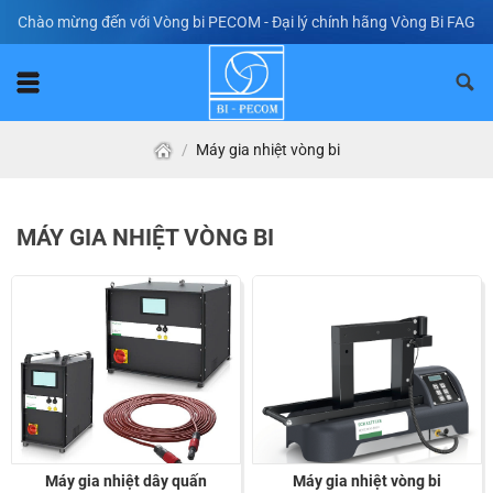
Skip
Chào mừng đến với Vòng bi PECOM - Đại lý chính hãng Vòng Bi FAG
to
content
/
Máy gia nhiệt vòng bi
MÁY GIA NHIỆT VÒNG BI
Máy gia nhiệt dây quấn
Máy gia nhiệt vòng bi